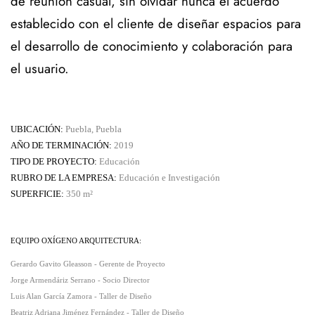
de reunión casual, sin olvidar nunca el acuerdo
establecido con el cliente de diseñar espacios para
el desarrollo de conocimiento y colaboración para
el usuario.
UBICACIÓN:
Puebla, Puebla
AÑO DE TERMINACIÓN:
2019
TIPO DE PROYECTO:
Educación
RUBRO DE LA EMPRESA:
Educación e Investigación
SUPERFICIE:
350
m²
EQUIPO OXÍGENO ARQUITECTURA:
Gerardo Gavito Gleasson - Gerente de Proyecto
Jorge Armendáriz Serrano - Socio Director
Luis Alan García Zamora - Taller de Diseño
Beatriz Adriana Jiménez Fernández - Taller de Diseño