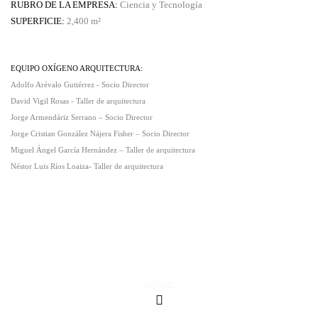
RUBRO DE LA EMPRESA:
Ciencia y Tecnología
SUPERFICIE:
2,400
m²
EQUIPO OXÍGENO ARQUITECTURA:
Adolfo Arévalo Gutiérrez - Socio Director
David Vigil Rosas - Taller de arquitectura
Jorge Armendáriz Serrano – Socio Director
Jorge Cristian González Nájera Fisher – Socio Director
Miguel Ángel García Hernández – Taller de arquitectura
Néstor Luis Ríos Loaiza- Taller de arquitectura
Regresar