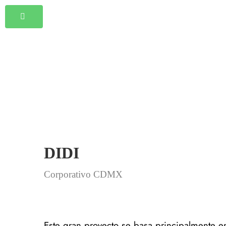
DIDI
Corporativo CDMX
Este gran proyecto se basa principalmente e