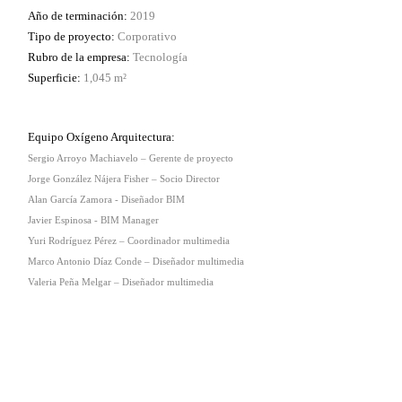
Año de terminación:
2019
Tipo de proyecto:
Corporativo
Rubro de la empresa:
Tecnología
Superficie:
1,045
m²
Equipo Oxígeno Arquitectura:
Sergio Arroyo Machiavelo – Gerente de proyecto
Jorge González Nájera Fisher – Socio Director
Alan García Zamora - Diseñador BIM
Javier Espinosa - BIM Manager
Yuri Rodríguez Pérez – Coordinador multimedia
Marco Antonio Díaz Conde – Diseñador multimedia
Valeria Peña Melgar – Diseñador multimedia